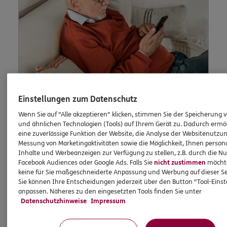
Einstellungen zum Datenschutz
Lob und Beschwerden
Wenn Sie auf "Alle akzeptieren" klicken, stimmen Sie der Speicherung 
und ähnlichen Technologien (Tools) auf Ihrem Gerät zu. Dadurch ermö
eine zuverlässige Funktion der Website, die Analyse der Websitenutzun
Messung von Marketingaktivitäten sowie die Möglichkeit, Ihnen persona
Waren Sie zufrieden mit uns? Oder waren Sie
Inhalte und Werbeanzeigen zur Verfügung zu stellen, z.B. durch die N
einmal nicht zufrieden? Dann können Sie uns
Facebook Audiences oder Google Ads. Falls Sie
nicht zustimmen
möchten
dies hier schildern.
keine für Sie maßgeschneiderte Anpassung und Werbung auf dieser Se
Sie können Ihre Entscheidungen jederzeit über den Button "Tool-Eins
anpassen. Näheres zu den eingesetzten Tools finden Sie unter
Datenschutzhinweise
Impressum
Jetzt informieren