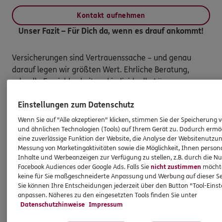
Kontakt aufnehmen
Unser Fazit – Für Dich da, wenn es drauf ankommt!
Versicherungen sind Vertrauenssache – und genau 
darauf legen wir größten Wert. Ehrliche Beratung, 
schnelle Erreichbarkeit und individuelle Lösungen 
stehen bei uns an erster Stelle.

Einstellungen zum Datenschutz
Egal, ob Du Deine Familie absichern, Dein Unternehmen 
Wenn Sie auf "Alle akzeptieren" klicken, stimmen Sie der Speicherung 
schützen oder einfach sorgenfrei Deine Harley 
und ähnlichen Technologien (Tools) auf Ihrem Gerät zu. Dadurch ermö
eine zuverlässige Funktion der Website, die Analyse der Websitenutzun
genießen möchtest – wir sind für Dich da. Persönlich, 
Messung von Marketingaktivitäten sowie die Möglichkeit, Ihnen persona
zuverlässig und mit einem offenen Ohr für Deine 
Inhalte und Werbeanzeigen zur Verfügung zu stellen, z.B. durch die N
Fragen.

Facebook Audiences oder Google Ads. Falls Sie
nicht zustimmen
möchten
keine für Sie maßgeschneiderte Anpassung und Werbung auf dieser Se
Sie können Ihre Entscheidungen jederzeit über den Button "Tool-Eins
📞 Lass uns sprechen! Wir freuen uns darauf, Dich 
anpassen. Näheres zu den eingesetzten Tools finden Sie unter
kennenzulernen.

Datenschutzhinweise
Impressum