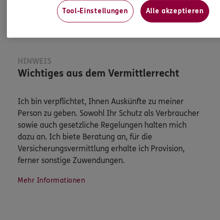
Herzliche Grüße,

Tool-Einstellungen
Alle akzeptieren
Steffi & Ivo

Für Dich vor Ort
HINWEIS
Wichtiges aus dem Vermittlerrecht
Ich bin verpflichtet, Ihnen Auskünfte zu meiner
Person zu geben. Sowohl Ihr Schutz als Verbraucher
sowie auch gesetzliche Regelungen halten mich
dazu an. Ich biete Beratung an, für die
Versicherungsvermittlung erhalte ich Provision,
ferner sonstige Zuwendungen.
Mehr Informationen