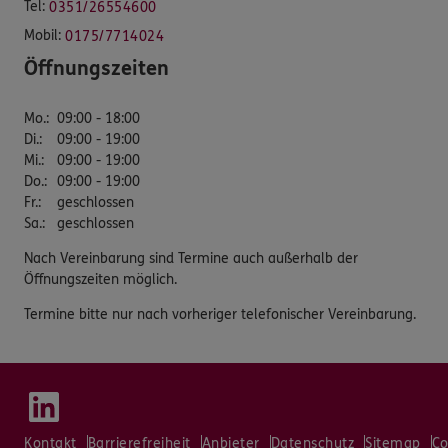
Tel:
0351/26554600
Mobil:
0175/7714024
Öffnungszeiten
Mo.
:
09:00 - 18:00
Di.
:
09:00 - 19:00
Mi.
:
09:00 - 19:00
Do.
:
09:00 - 19:00
Fr.
:
geschlossen
Sa.
:
geschlossen
Nach Vereinbarung sind Termine auch außerhalb der
Öffnungszeiten möglich.
Termine bitte nur nach vorheriger telefonischer Vereinbarung.
Kontakt
Barrierefreiheit
Anbieter
Datenschutz
Sitemap
Co