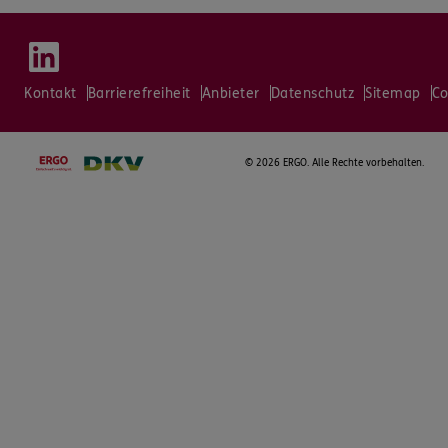
Kontakt
Barrierefreiheit
Anbieter
Datenschutz
Sitemap
Co
©
2026 ERGO. Alle Rechte vorbehalten.