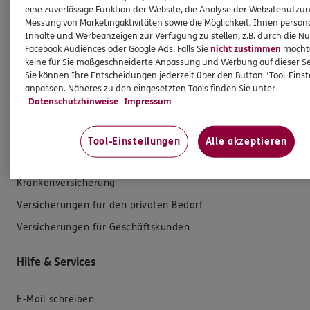
Mehr erfahren
eine zuverlässige Funktion der Website, die Analyse der Websitenutzun
Messung von Marketingaktivitäten sowie die Möglichkeit, Ihnen persona
Inhalte und Werbeanzeigen zur Verfügung zu stellen, z.B. durch die N
Facebook Audiences oder Google Ads. Falls Sie
nicht zustimmen
möchten
keine für Sie maßgeschneiderte Anpassung und Werbung auf dieser Se
Sie können Ihre Entscheidungen jederzeit über den Button "Tool-Eins
anpassen. Näheres zu den eingesetzten Tools finden Sie unter
Produkte
Datenschutzhinweise
Impressum
Zahnversicherungen
Tool-Einstellungen
Alle akzeptieren
Kfz-Versicherung
Krankenversicherung
Versicherungen für den privaten Bedarf
Versicherungen für Geschäftskunden
Hilfe & Services
E-Mail schreiben