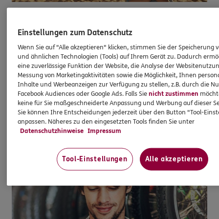
Reiseversicherung
Einstellungen zum Datenschutz
Für einen entspannten Urlaub
Wenn Sie auf "Alle akzeptieren" klicken, stimmen Sie der Speicherung 
Mit Urlaub und Reisen verbinden wir nur die
und ähnlichen Technologien (Tools) auf Ihrem Gerät zu. Dadurch ermö
eine zuverlässige Funktion der Website, die Analyse der Websitenutzun
schönen Seiten des Lebens. Und dennoch:
Messung von Marketingaktivitäten sowie die Möglichkeit, Ihnen persona
Passieren kann immer was. Oft sind Kleinigkeiten
Inhalte und Werbeanzeigen zur Verfügung zu stellen, z.B. durch die N
für schlechte Laune verantwortlich.
Facebook Audiences oder Google Ads. Falls Sie
nicht zustimmen
möchten
keine für Sie maßgeschneiderte Anpassung und Werbung auf dieser Se
Sie können Ihre Entscheidungen jederzeit über den Button "Tool-Eins
anpassen. Näheres zu den eingesetzten Tools finden Sie unter
Mehr erfahren
Datenschutzhinweise
Impressum
Tool-Einstellungen
Alle akzeptieren