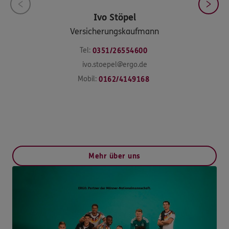
Ivo
Stöpel
Versicherungskaufmann
Tel:
0351/26554600
ivo.stoepel@ergo.de
Mobil:
0162/4149168
Mehr über uns