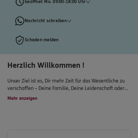
Geöffnet Mo. 09:00-18:00 Uhr
Nachricht schreiben
Schaden melden
Herzlich Willkommen !
Unser Ziel ist es, Dir mehr Zeit für das Wesentliche zu
verschaffen – Deine Familie, Deine Leidenschaft oder
Dein Unternehmen. Wir kümmern uns zuverlässig um
Mehr anzeigen
Deine Versicherungs- und Finanzangelegenheiten,
damit Du Dich entspannt zurücklehnen kannst.
Mit über 20 Jahren Erfahrung im Bereich
Versicherungen und Finanzen sowie der