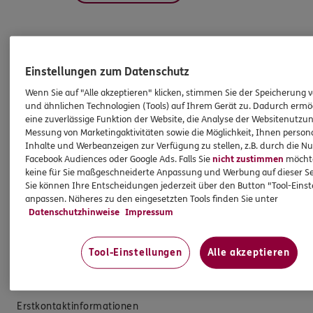
Produkte
Einstellungen zum Datenschutz
Wenn Sie auf "Alle akzeptieren" klicken, stimmen Sie der Speicherung 
Zahnversicherungen
und ähnlichen Technologien (Tools) auf Ihrem Gerät zu. Dadurch ermö
eine zuverlässige Funktion der Website, die Analyse der Websitenutzun
Kfz-Versicherung
Messung von Marketingaktivitäten sowie die Möglichkeit, Ihnen persona
Krankenversicherung
Inhalte und Werbeanzeigen zur Verfügung zu stellen, z.B. durch die N
Facebook Audiences oder Google Ads. Falls Sie
nicht zustimmen
möchten
Versicherungen für den privaten Bedarf
keine für Sie maßgeschneiderte Anpassung und Werbung auf dieser Se
Sie können Ihre Entscheidungen jederzeit über den Button "Tool-Eins
Versicherungen für Geschäftskunden
anpassen. Näheres zu den eingesetzten Tools finden Sie unter
Datenschutzhinweise
Impressum
Hilfe & Services
Tool-Einstellungen
Alle akzeptieren
E-Mail schreiben
Schaden melden
Erstkontaktinformationen