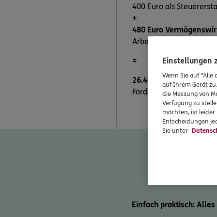
400 Euro als Steuererst
+
480 Euro Vermögenswir
Arbeitgeber diese Leistu
=
Einstellungen
Wenn Sie auf "Alle 
26.400 Euro
kommen inne
auf Ihrem Gerät zu
Förderungen erfüllen.
die Messung von Ma
Verfügung zu stelle
möchten, ist leide
Entscheidungen jed
Sie unter
Datensc
Einfach praktisch: Alles