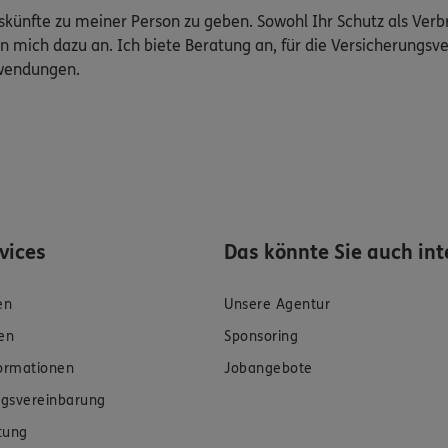
Auskünfte zu meiner Person zu geben. Sowohl Ihr Schutz als Ver
n mich dazu an. Ich biete Beratung an, für die Versicherungsve
uwendungen.
rvices
Das könnte Sie auch int
en
Unsere Agentur
en
Sponsoring
formationen
Jobangebote
gsvereinbarung
tung