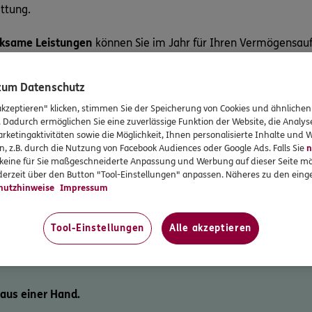
attung.
ksame Leistungen
können Sie im Jahr für Ihren Vermögensauf
ngen zahlt.
 zum Datenschutz
akzeptieren" klicken, stimmen Sie der Speicherung von Cookies und ähnlichen
rhalb von 30 Jahren zusammen, wenn Sie die Voraussetzunge
. Dadurch ermöglichen Sie eine zuverlässige Funktion der Website, die Analy
rketingaktivitäten sowie die Möglichkeit, Ihnen personalisierte Inhalte und
n, z.B. durch die Nutzung von Facebook Audiences oder Google Ads. Falls Sie
n
r keine für Sie maßgeschneiderte Anpassung und Werbung auf dieser Seite mö
erzeit über den Button "Tool-Einstellungen" anpassen. Näheres zu den einge
hutzhinweise
Impressum
Tool-Einstellungen
Alle akzeptieren
 aus einer Hand.