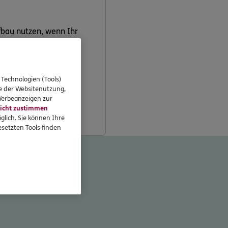
bau nutzen, wenn Ihr
 Technologien (Tools)
n für diese beiden
se der Websitenutzung,
 Werbeanzeigen zur
icht zustimmen
glich. Sie können Ihre
setzten Tools finden