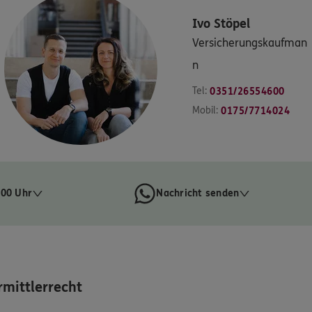
Ivo
Stöpel
Versicherungskaufman
n
Tel:
0351/26554600
Mobil:
0175/7714024
:00 Uhr
Nachricht senden
mittlerrecht