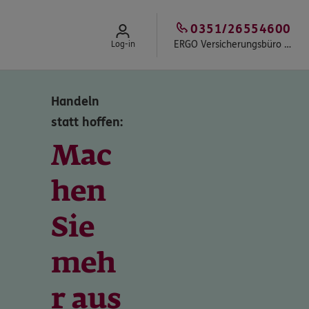
0351/26554600
ERGO Versicherungsbüro Stöpel
Log-in
Handeln
statt hoffen:
Mac
hen
Sie
meh
r aus