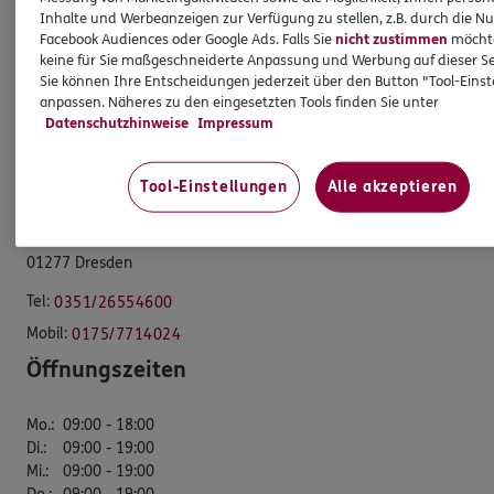
Sponsoring
Inhalte und Werbeanzeigen zur Verfügung zu stellen, z.B. durch die N
Einkommens-& Existenzsicherung
Facebook Audiences oder Google Ads. Falls Sie
nicht zustimmen
möchten
keine für Sie maßgeschneiderte Anpassung und Werbung auf dieser Se
Jobangebote
Sie können Ihre Entscheidungen jederzeit über den Button "Tool-Eins
anpassen. Näheres zu den eingesetzten Tools finden Sie unter
Datenschutzhinweise
Impressum
ERGO Versicherungsbüro Stöpel
Tool-Einstellungen
Alle akzeptieren
Familienagentur Stöpel
Schandauer Str. 68
01277 Dresden
Tel:
0351/26554600
Mobil:
0175/7714024
Öffnungszeiten
Mo.
:
09:00 - 18:00
Di.
:
09:00 - 19:00
Mi.
:
09:00 - 19:00