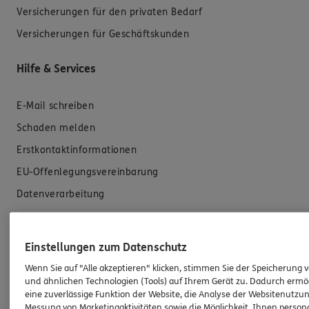
Versicherungen für den privaten Bedarf
Versicherungen für Geschäftskunden
Hilfe & Services
E-Mail schreiben
Schaden melden
Erstkontaktinformationen
EU-Offenlegungsvereinbarung
Datenverarbeitung
Das könnte Sie auch interessieren
Einstellungen zum Datenschutz
Unsere Agentur
Wenn Sie auf "Alle akzeptieren" klicken, stimmen Sie der Speicherung 
und ähnlichen Technologien (Tools) auf Ihrem Gerät zu. Dadurch ermö
Standorte
eine zuverlässige Funktion der Website, die Analyse der Websitenutzun
Messung von Marketingaktivitäten sowie die Möglichkeit, Ihnen persona