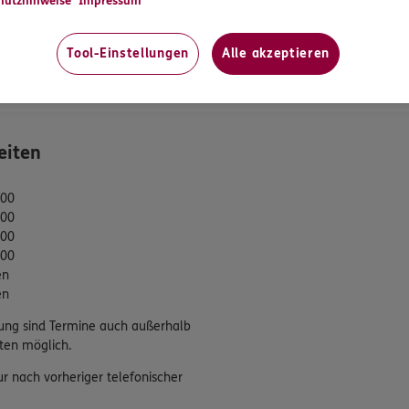
hutzhinweise
Impressum
formationen
Jobangebote
gsvereinbarung
Tool-Einstellungen
Alle akzeptieren
tung
eiten
:00
:00
:00
:00
en
en
ung sind Termine auch außerhalb
ten möglich.
ur nach vorheriger telefonischer