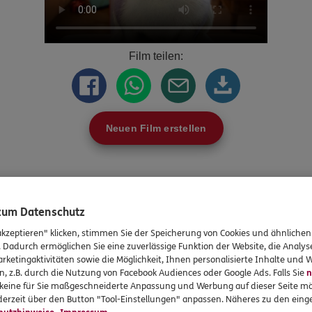
 zum Datenschutz
akzeptieren" klicken, stimmen Sie der Speicherung von Cookies und ähnlichen
rvices
Das könnte Sie auch int
. Dadurch ermöglichen Sie eine zuverlässige Funktion der Website, die Analy
rketingaktivitäten sowie die Möglichkeit, Ihnen personalisierte Inhalte und
n, z.B. durch die Nutzung von Facebook Audiences oder Google Ads. Falls Sie
n
en
Unsere Agentur
r keine für Sie maßgeschneiderte Anpassung und Werbung auf dieser Seite mö
erzeit über den Button "Tool-Einstellungen" anpassen. Näheres zu den einge
en
Sponsoring