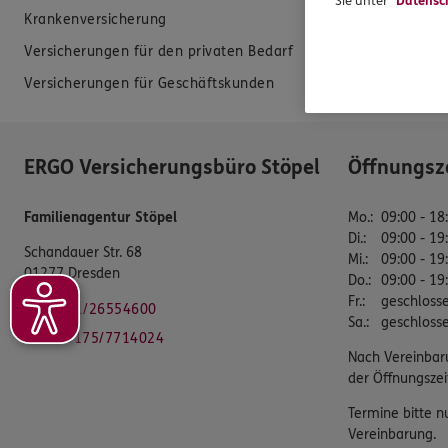
Sie unter
Datensc
Krankenversicherung
Erstkontaktin
Versicherungen für den privaten Bedarf
EU-Offenlegun
Versicherungen für Geschäftskunden
Datenverarbei
ERGO Versicherungsbüro Stöpel
Öffnungsz
Familienagentur Stöpel
Mo.
:
09:00 - 18
Di.
:
09:00 - 19
Schandauer Str. 68
Mi.
:
09:00 - 19
01277 Dresden
Do.
:
09:00 - 19
Fr.
:
geschloss
Tel:
0351/26554600
Sa.
:
geschloss
Mobil:
0175/7714024
Nach Vereinbar
der Öffnungszei
Termine bitte n
Vereinbarung.