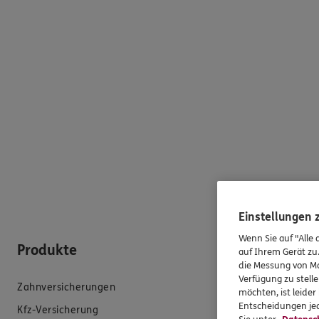
Einstellungen
Wenn Sie auf "Alle 
Produkte
Hilfe & Se
auf Ihrem Gerät zu
die Messung von Ma
Verfügung zu stelle
Zahnversicherungen
E-Mail schreib
möchten, ist leide
Entscheidungen jed
Kfz-Versicherung
Schaden meld