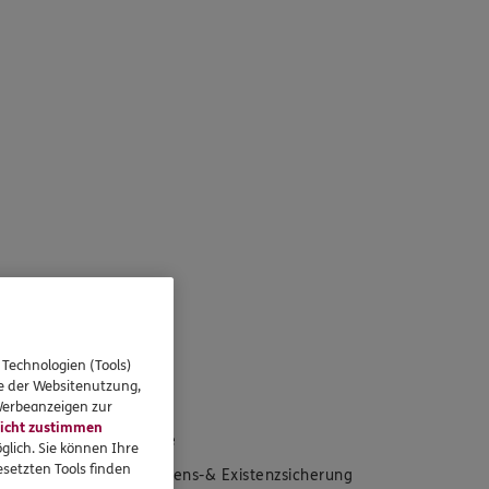
 Technologien (Tools)
eressieren
se der Websitenutzung,
 Werbeanzeigen zur
icht zustimmen
Standorte
glich. Sie können Ihre
setzten Tools finden
Einkommens-& Existenzsicherung